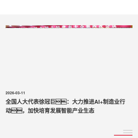
2026-03-11
全国人大代表徐冠巨：大力推进AI+制造业行
动，加快培育发展智能产业生态