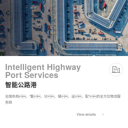
Intelligent Highway
Port Services
智能公路港
秉持科技与市场双轮驱动，积极拓展全球业务，加速战略转型和商业
模式升级
全国布局，“集、分、储、运、配”的全方位物流服
突破新能源、化工、快消、科技细分行业，提供供应链物流
务网
成本、体验、时效、交互最优解决方案
依托运营能力、智能技术等优势，为客户定制个性服务，构建多
元场景生态。
View details
>