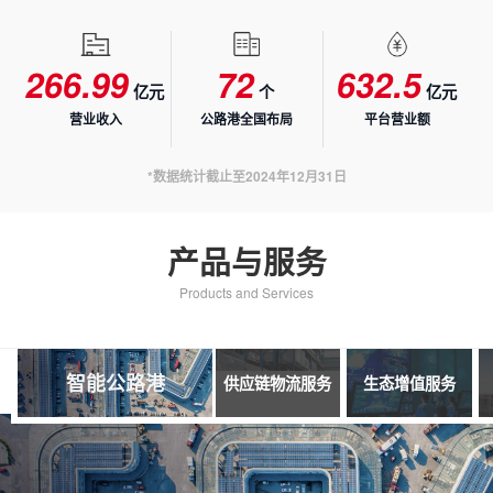
0
4
4
7
7
5
0
4
1
0
3
1
5
5
8
8
6
1
5
2
1
4
2
6
6
.
9
9
7
2
6
3
2
.
5
亿元
个
亿元
3
7
7
8
3
7
4
3
6
营业收入
公路港全国布局
平台营业额
4
8
8
9
4
8
5
4
7
*数据统计截止至2024年12月31日
5
9
9
5
9
6
5
8
6
6
7
6
9
产品与服务
7
7
8
7
Products and Services
8
8
9
8
9
9
9
智能公路港
供应链物流服务
生态增值服务
9